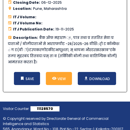
Closing Date:
06-12-2025
Location:
Pune, Maharashtra
ITJ Volume:
ITJ Volume No:
ITJ Publication Date:
19-11-2025
Description:
बैंक ऑफ महाराष्‍ ्र , पात्र तथा प्र तततित सेवा प्र
दाताओं / बोलीदाताओं से आरएफपीट -28/2025-26 वीशिर्ो ट कॉन्फ्रेंश
ं ग ट(वी ी)टउपकरणोंटकीटआपूशता, स् थापना औरटरखरखाव”टके
तलए मुहरबंद तितवदा प्रस् ता व (तकिीकी बोली तथा वातिज्यिक बोली)
आमंतत्रत करता है।
SAVE
VIEW
DOWNLOAD
Visitor Counter:
11128570
© Copyright reserved by Directorate General of Commercial
Intelligence and Statistics
565, Anandapur, Ward No.- 108, Plot No.-22, Sector-1, Kolkata-700107,