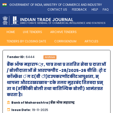
GOVERNMENT OF INDIA, MINISTRY OF COMMERCE AND INDUSTRY
CONTACT US
FEEDBACK
HELP
FAQ
HOME
LIVE TENDERS
ARCHIVE TENDERS
TENDERS BY CLOSING DATE
CORRIGENDUM
ARTICLES
Tender ID:
6444
Archive
बैंक ऑफ महाराष्‍ ्र , पात्र तथा प्र तततित सेवा प्र दाताओं
/ बोलीदाताओं से आरएफपीट -28/2025-26 वीशिर्ो ट
कॉन्फ्रेंश ं ग ट(वी ी)टउपकरणोंटकीटआपूशता, स्
थापना औरटरखरखाव”टके तलए मुहरबंद तितवदा प्रस्
ता व (तकिीकी बोली तथा वातिज्यिक बोली) आमंतत्रत
करता है।
Bank of Maharashtra | बँक ऑफ महाराष्ट्र
Issue Date:
19-11-2025