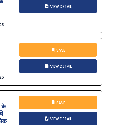
िक
VIEW DETAIL
025
SAVE
VIEW DETAIL
025
SAVE
 के
की
VIEW DETAIL
यिक