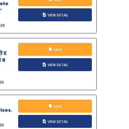
mote
”
VIEW DETAIL
025
SAVE
ो ट
ा व
VIEW DETAIL
025
SAVE
ices.
VIEW DETAIL
025