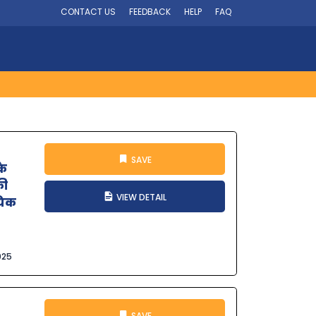
CONTACT US
FEEDBACK
HELP
FAQ
SAVE
के
की
VIEW DETAIL
यिक
025
SAVE